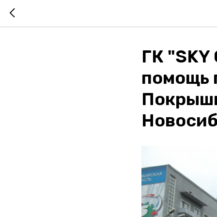
ГК "SKY
помощь п
Покрышк
Новосиб