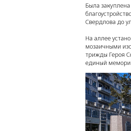
Была закуплена
благоустройство
Свердлова до у
На аллее устан
мозаичными изо
трижды Героя С
единый мемори