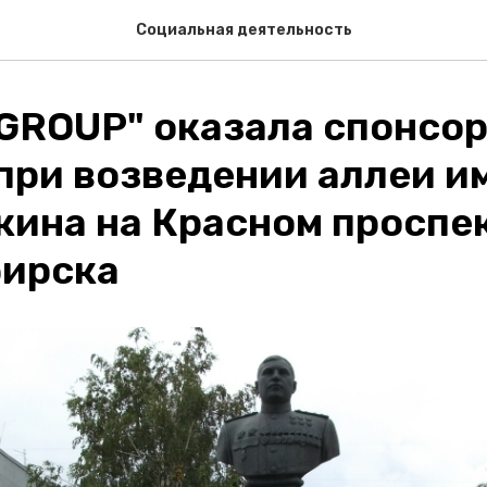
Социальная деятельность
 GROUP" оказала спонсо
ри возведении аллеи им.
ина на Красном проспе
ирска