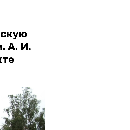
рскую
 А. И.
кте