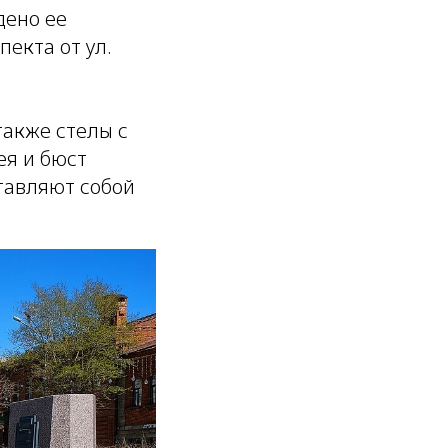
дено ее
екта от ул.
также стелы с
я и бюст
тавляют собой