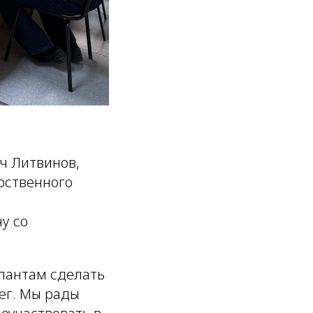
ч Литвинов,
рственного
у со
лантам сделать
ег. Мы рады