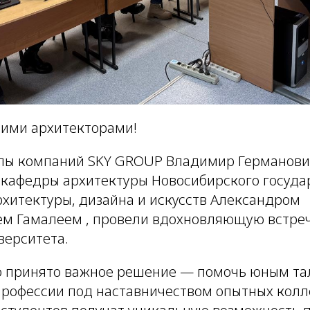
щими архитекторами!
пы компаний SKY GROUP Владимир Германови
в.кафедры архитектуры Новосибирского госуда
рхитектуры, дизайна и искусств Александром
м Гамалеем , провели вдохновляющую встреч
верситета.
о принято важное решение — помочь юным та
профессии под наставничеством опытных колл