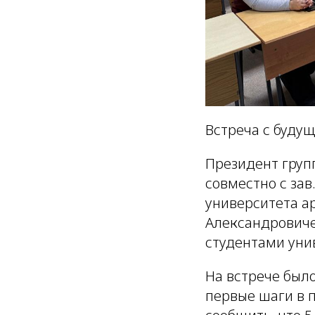
Встреча с буду
Президент груп
совместно с за
университета а
Александровиче
студентами уни
На встрече был
первые шаги в 