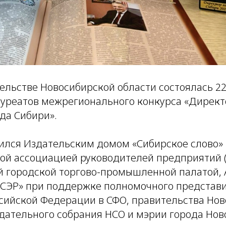
тельстве Новосибирской области состоялась 2
уреатов межрегионального конкурса «Директо
да Сибири».
ился Издательским домом «Сибирское слово»
й ассоциацией руководителей предприятий 
й городской торгово-промышленной палатой,
«СЭР» при поддержке полномочного представ
сийской Федерации в СФО, правительства Но
одательного собрания НСО и мэрии города Нов