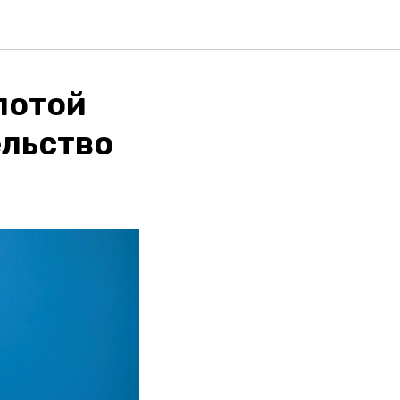
лотой
ельство