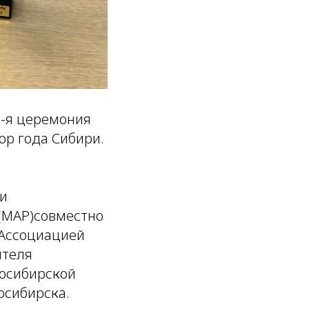
2-я церемония
р года Сибири.
 и
(МАР)совместно
 Ассоциацией
ителя
восибирской
осибирска.