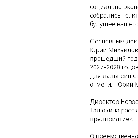
социально-эконо
собрались те, к
будущее нашего
С основным док
Юрий Михайлови
прошедший год 
2027–2028 годо
для дальнейшег
отметил Юрий 
Директор Новос
Талюкина расск
предприятие».
О преемственно