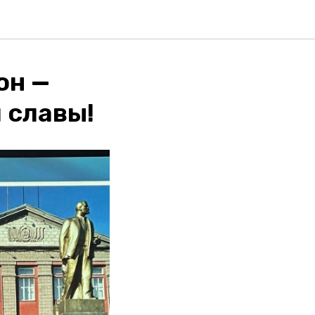
он —
славы! ️