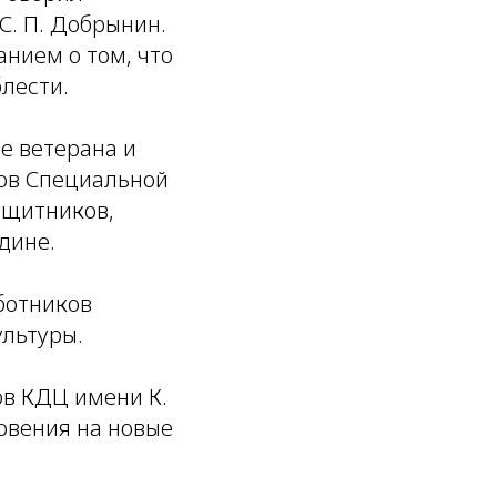
С. П. Добрынин.
нием о том, что
лести.
е ветерана и
ков Специальной
ащитников,
дине.
ботников
ультуры.
в КДЦ имени К.
овения на новые