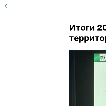
Итоги 2
территор