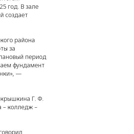
5 год. В зале
ей создает
кого района
ты за
плановый период
ываем фундамент
нки», —
окрышкина Г. Ф.
 – колледж –
 говорил